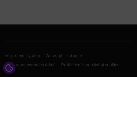
Informační systém
Webmail
Infodisk
Ochrana osobních údajů
Prohlášení o používání cookies
CHCI ROZHODOVAT O SVÉ
BUDOUCNOSTI!
Studuj na prestižní vysoké škole v Českých Budějovicích a
v Příbrami.