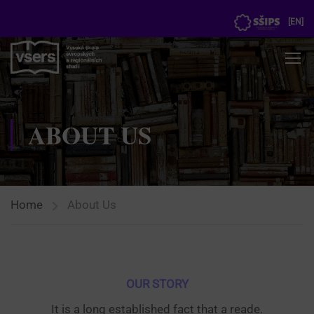
[
EN
]
ABOUT US
Home
About Us
OUR STORY
It is a long established fact that a reade.