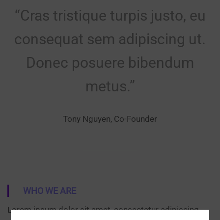
“Cras tristique turpis justo, eu
consequat sem adipiscing ut.
Donec posuere bibendum
metus.”
Tony Nguyen, Co-Founder
WHO WE ARE
Lorem ipsum dolor sit amet, consectetur adipiscing