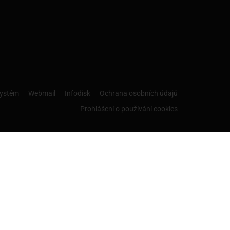
systém
Webmail
Infodisk
Ochrana osobních údajů
Prohlášení o používání cookies