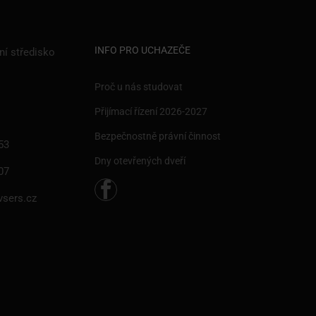
INFO PRO UCHAZEČE
ní středisko
Proč u nás studovat
Přijímací řízení 2026-2027
Bezpečnostně právní činnost
53
Dny otevřených dveří
07
vsers.cz
NOSTI!
 Příbrami.