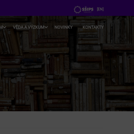
[
EN
]
UM
VĚDA A VÝZKUM
NOVINKY
KONTAKTY