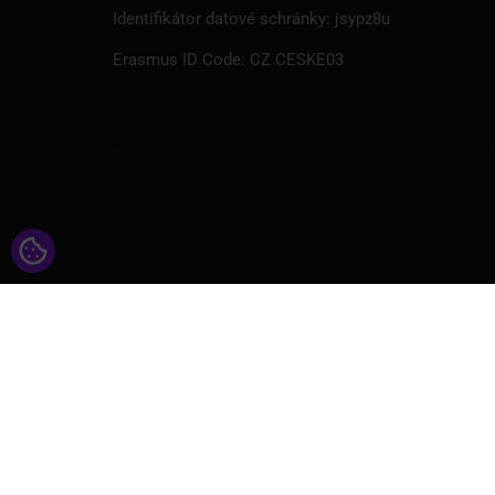
Identifikátor datové schránky: jsypz8u
Erasmus ID Code: CZ CESKE03