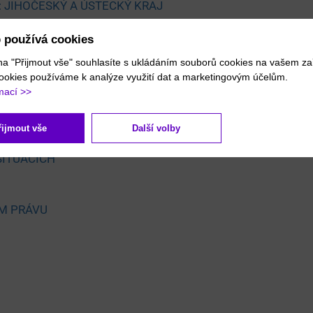
: JIHOČESKÝ A ÚSTECKÝ KRAJ
 používá cookies
 REGIONU
na "Přijmout vše" souhlasíte s ukládáním souborů cookies na vašem zař
ookies používáme k analýze využití dat a marketingovým účelům.
mací >>
VA
řijmout vše
Další volby
ITUACÍCH
ÍM PRÁVU