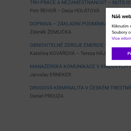
TRH PRÁCE A NEZAMĚSTNANOST – NUTS III
Petr ŘEHOŘ – Darja HOLÁTOVÁ
Náš web
DOPRAVA – ZÁKLADNÍ PODMÍNKA ROZVOJE
Kliknutím 
Zdeněk ŽEMLIČKA
Soubory c
Více infor
OBNOVITELNÉ ZDROJE ENERGIE – BIOPALI
Kateřina KOVÁŘOVÁ – Tereza HÁJKOVÁ
P
MANAŽERSKÁ KOMUNIKACE V KRIZOVÝCH S
Jaroslav ERNEKER
DROGOVÁ KRIMINALITA V ČESKÉM TRESTN
Daniel PROUZA