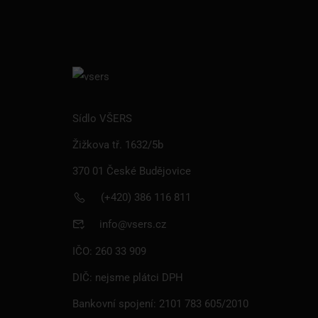
Sídlo VŠERS
Žižkova tř. 1632/5b
370 01 České Budějovice
(+420) 386 116 811
info@vsers.cz
IČO: 260 33 909
CHCI 
DIČ: nejsme plátci DPH
Bankovní spojení: 2101 783 605/2010
Studuj na