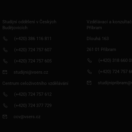
Studijní oddělení v Českých
Vzdělávací a konzultač
Budějovicích
Příbram
(+420) 386 116 811
Dlouhá 163
261 01 Příbram
(+420) 724 757 607
(+420) 318 660 0
(+420) 724 757 605
(+420) 724 757 6
studijni@vsers.cz
studijnipribram@
Centrum celoživotního vzdělávání
(+420) 724 757 612
(+420) 724 377 729
ROZHODOVAT O SVÉ BUDOUC
ccv@vsers.cz
 prestižní vysoké škole v Českých Budějovicích a v