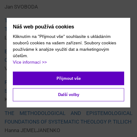
Jan SVOBODA
THE MASS CULTURE AND THE MASS SPORT IN
Náš web používá cookies
TODAY’S SOCIETY
Kliknutím na "Přijmout vše" souhlasíte s ukládáním
Lyubov SHEREMET
souborů cookies na vašem zařízení. Soubory cookies
používáme k analýze využití dat a marketingovým
ЕXPLICATIONS OF SUBJECTIVITY: “OPENNESS” OF
účelům.
ONTOLOGICAL DIMENSION
Více informací >>
Viktoriya KOZACHYNSKA
Přijmout vše
PROBLEM OF HISTORICAL AND PHILOSOPHICAL
STUDIES OF POSTMODERN THINKING
Další volby
Kostyantyn RAIDA
THE METHODOLOGICAL AND EPISTEMOLOGICAL
FOUNDATIONS OF SYSTEMATIC THEOLOGY P. TILLICH
Hanna JEMELJANENKO