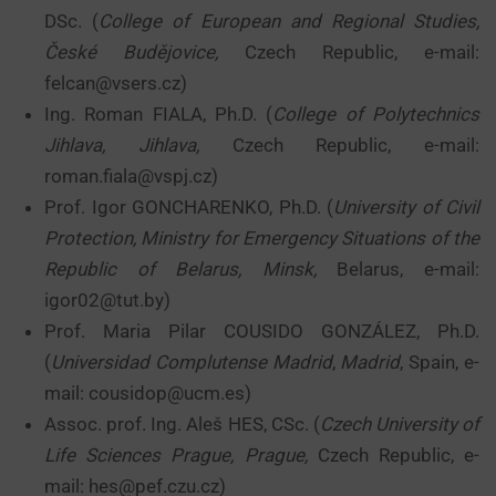
DSc. (
College of European and Regional Studies,
České Budějovice,
Czech Republic, e-mail:
felcan@vsers.cz)
Ing. Roman FIALA, Ph.D. (
College of Polytechnics
Jihlava, Jihlava,
Czech Republic, e-mail:
roman.fiala@vspj.cz)
Prof. Igor GONCHARENKO, Ph.D. (
University of Civil
Protection, Ministry for Emergency Situations of the
Republic of Belarus, Minsk,
Belarus, e-mail:
igor02@tut.by)
Prof. Maria Pilar COUSIDO GONZÁLEZ, Ph.D.
(
Universidad Complutense Madrid
,
Madrid
, Spain, e-
mail: cousidop@ucm.es)
Assoc. prof. Ing. Aleš HES, CSc. (
Czech University of
Life Sciences Prague, Prague,
Czech Republic, e-
mail: hes@pef.czu.cz)