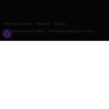
Informační systém
Webmail
Infodisk
Ochrana osobních údajů
Prohlášení o používání cookies
CHCI ROZHODOVAT O SVÉ
BUDOUCNOSTI!
Studuj na prestižní vysoké škole v Českých Budějovicích a
v Příbrami.