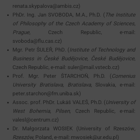
renata.skypalova@ambis.cz)
PhDr. Ing. Jan SVOBODA, M.A., Ph.D. (
The Institute
of Philosophy of the Czech Academy of Sciences,
Prague,
Czech Republic, e-mail:
svoboda@flu.cas.cz)
Mgr. Petr ŠULEŘ, PhD
.
(
Institute of Technology and
Business in České Budějovice
, České Budějovice
,
Czech Republic, e-mail: suler@mail.vstecb.cz)
Prof. Mgr. Peter ŠTARCHOŇ, Ph.D. (
Comenius
University Bratislava, Bratislava,
Slovakia, e-mail:
peter.starchon@fm.uniba.sk)
Assoc. prof. PhDr. Lukáš VALEŠ, Ph.D. (
University of
West Bohemia, Pilsen,
Czech Republic
,
e-mail:
valesl@centrum.cz)
Dr. Małgorzata WOSIEK (University of Rzeszów
,
Rzeszów,
Poland, e-mail: mwosiek@ur.edu.pl)