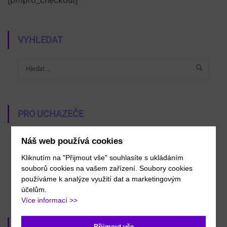
[pmpro_checkout]
VYHLEDAT
PRO UCHAZEČE
Proč u nás studovat
Náš web používá cookies
Přijímací řízení 2026-2027
Kliknutím na "Přijmout vše" souhlasíte s ukládáním
Bezpečnostně právní činnost
souborů cookies na vašem zařízení. Soubory cookies
používáme k analýze využití dat a marketingovým
Dny otevřených dveří
účelům.
Více informací >>
Přijmout vše