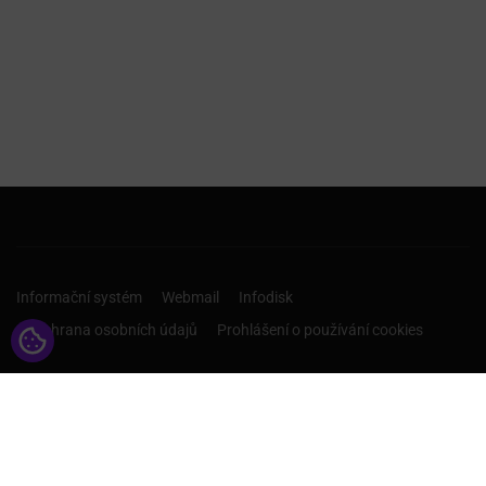
Informační systém
Webmail
Infodisk
Ochrana osobních údajů
Prohlášení o používání cookies
CHCI ROZHODOVAT O SVÉ