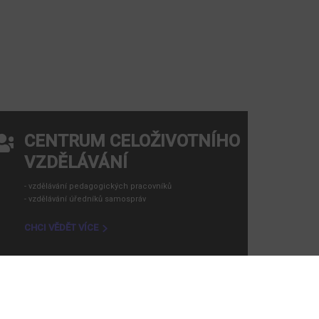
CNOSTI!
Příbrami.
CENTRUM CELOŽIVOTNÍHO
VZDĚLÁVÁNÍ
- vzdělávání pedagogických pracovníků
- vzdělávání úředníků samospráv
CHCI VĚDĚT VÍCE