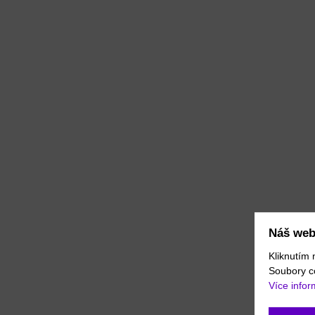
Náš web
Kliknutím 
Soubory c
Více infor