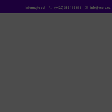
Informujte se!
(+420) 386 116 811
info@vsers.cz