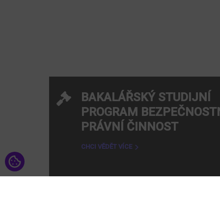
CHCI R
Studuj n
BAKALÁŘSKÝ STUDIJNÍ
PROGRAM BEZPEČNOST
PRÁVNÍ ČINNOST
CHCI VĚDĚT VÍCE