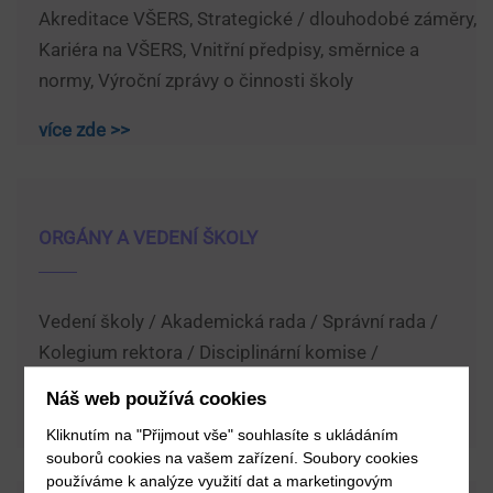
Akreditace VŠERS, Strategické / dlouhodobé záměry,
Kariéra na VŠERS, Vnitřní předpisy, směrnice a
normy, Výroční zprávy o činnosti školy
více zde >>
ORGÁNY A VEDENÍ ŠKOLY
Vedení školy / Akademická rada / Správní rada /
Kolegium rektora / Disciplinární komise /
Organizační struktura VŠERS
Náš web používá cookies
více zde >>
Kliknutím na "Přijmout vše" souhlasíte s ukládáním
souborů cookies na vašem zařízení. Soubory cookies
používáme k analýze využití dat a marketingovým