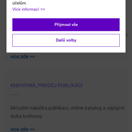
účelům.
Více informací >>
KATEDRY, ODDĚLENÍ, SOUČÁSTI VŠ
Přijmout vše
Kontakty a personální zabezpečení jednotlivých částí
Další volby
VŠ
více zde >>
KNIHOVNA, PRODEJ PUBLIKACÍ
Aktuální nabídka publikací, online katalog a výpůjční
doba knihovny
více zde >>