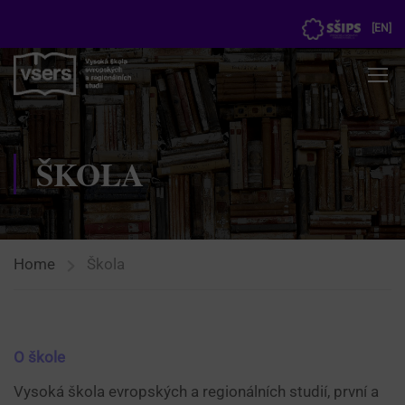
[
EN
]
ŠKOLA
Home
Škola
O škole
Vysoká škola evropských a regionálních studií, první a