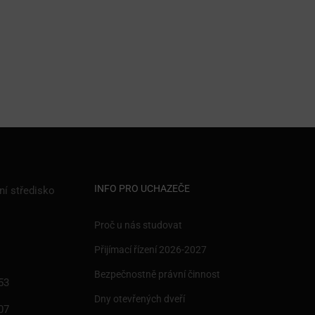
INFO PRO UCHAZEČE
ní středisko
Proč u nás studovat
Přijímací řízení 2026-2027
Bezpečnostně právní činnost
53
Dny otevřených dveří
07