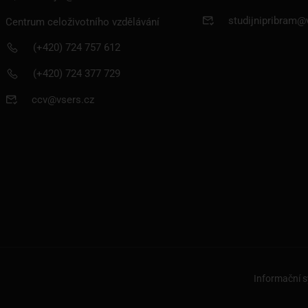
studijnipribram@
Centrum celoživotního vzdělávání
(+420) 724 757 612
(+420) 724 377 729
ccv@vsers.cz
ROZHODOVAT O SVÉ BUDOUC
 prestižní vysoké škole v Českých Budějovicích a v
PODÁVÁM PŘIHLÁŠKU
Informační 