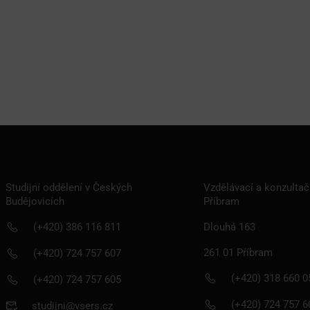
Studijní oddělení v Českých
Vzdělávací a konzultač
Budějovicích
Příbram
(+420) 386 116 811
Dlouhá 163
261 01 Příbram
(+420) 724 757 607
(+420) 318 660 0
(+420) 724 757 605
(+420) 724 757 6
studijni@vsers.cz