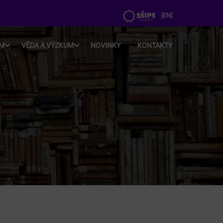
[
EN
]
UM
VĚDA A VÝZKUM
NOVINKY
KONTAKTY