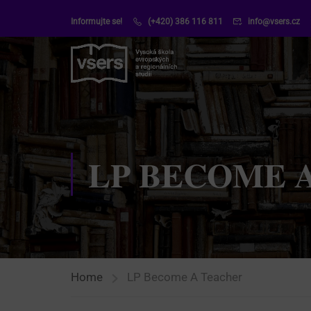
Informujte se!
(+420) 386 116 811
info@vsers.cz
LP BECOME 
Home
LP Become A Teacher