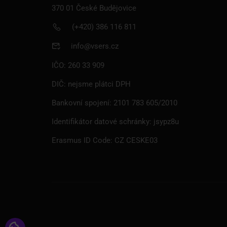
370 01 České Budějovice
(+420) 386 116 811
info@vsers.cz
IČO: 260 33 909
CHCI 
DIČ: nejsme plátci DPH
Bankovní spojení: 2101 783 605/2010
Studuj na
Identifikátor datové schránky: jsypz8u
Erasmus ID Code: CZ CESKE03