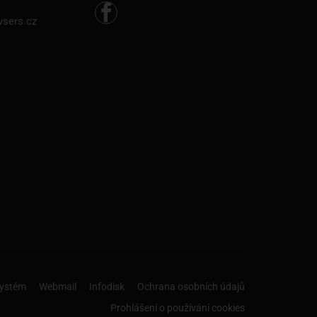
vsers.cz
NOSTI!
 Příbrami.
systém
Webmail
Infodisk
Ochrana osobních údajů
Prohlášení o používání cookies