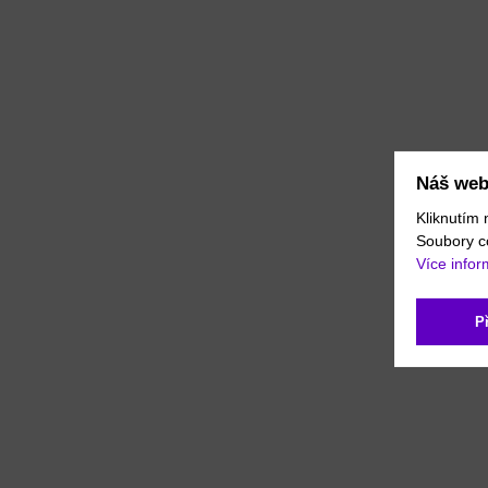
Náš web
Kliknutím 
Soubory c
Více infor
P